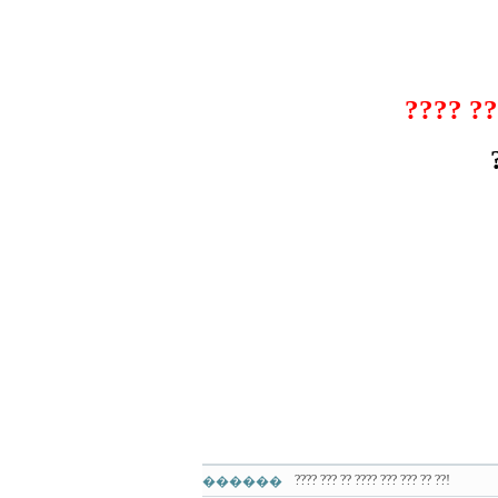
???? ??
???? ??? ?? ???? ??? ??? ?? ??!
������