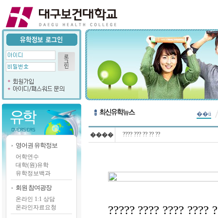
��ü
???? ??? ?? ?? ??
����
영어권 유학정보
어학연수
대학(원)유학
유학정보백과
회원 참여광장
온라인 1:1 상담
????? ???? ???? ???? ?
온라인자료요청