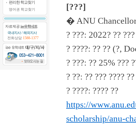
편리한 학교찾기
[???]
영어권 학교찾기
� ANU Chancellor�
자료제공:
iae유학네트
? ???: 2022? ?? ???
국내지사
/
해외지사
전화상담
1588-1377
? ????: ?? ?? (?, 
? ???: ?? 25% ??? ?
? ??: ?? ??? ???? ??
? ????: ???? ??
https://www.anu.edu
scholarship/anu-cha