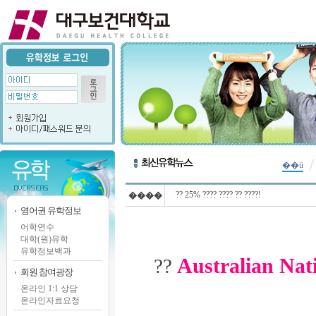
��ü
?? 25% ???? ???? ?? ????!
����
영어권 유학정보
어학연수
대학(원)유학
유학정보백과
Australian Nat
??
회원 참여광장
온라인 1:1 상담
온라인자료요청