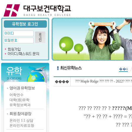
��ü
??? Maple Ridge ??? ??? ?? - 2022? ??? ?
����
영어권 유학정보
어학연수
대학(원)유학
유학정보백과
??? ?? ??? ?? ?
?????(Ma
회원 참여광장
"?? + ?? ?? + ???? = ?
온라인 1:1 상담
?? ??? 
온라인자료요청