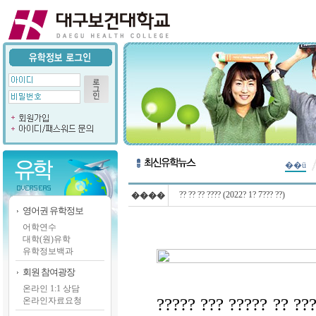
��ü
?? ?? ?? ???? (2022? 1? 7??? ??)
����
영어권 유학정보
어학연수
대학(원)유학
유학정보백과
회원 참여광장
온라인 1:1 상담
????? ??? ????? ?? ???
온라인자료요청