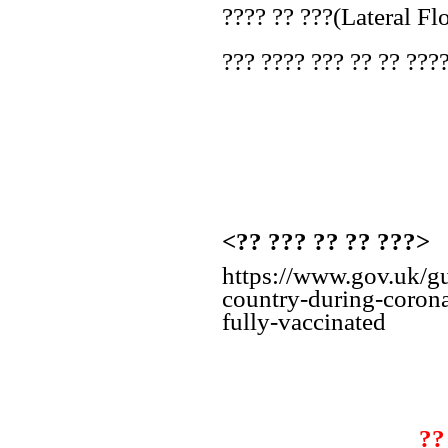
???? ?? ???(Lateral Fl
??? ???? ??? ?? ?? ????
<?? ??? ?? ?? ???>
https://www.gov.uk/gu
country-during-corona
fully-vaccinated
??