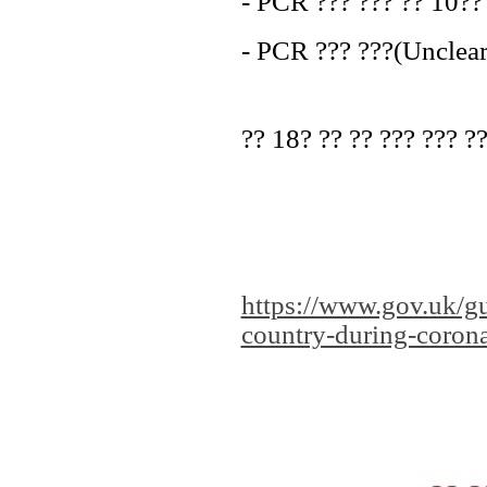
- PCR ??? ??? ?? 10??
- PCR ??? ???(Unclear
?? 18? ?? ?? ??? ??? ??
https://www.gov.uk/gu
country-during-coron