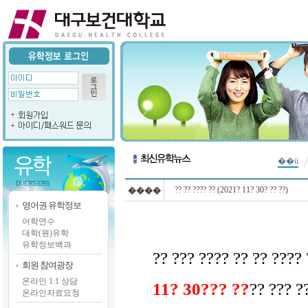
��ü
?? ?? ???? ?? (2021? 11? 30? ?? ??)
����
영어권 유학정보
어학연수
대학(원)유학
유학정보백과
?? ??? ???? ?? ?? ???? 
회원 참여광장
온라인 1:1 상담
11? 30??? ??
?? ??? ?
온라인자료요청