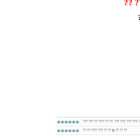
?? ?
??? ??? ?? ???? ?? ??: ??? ???/ ??? ???/ 
������
?? ?? ???? ??? ?? ?? & ?? ?? ??
������