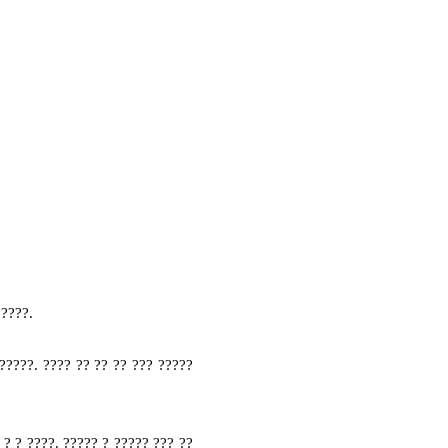
????.
????. ???? ?? ?? ?? ??? ?????
?
? ? ????. ????? ? ????? ??? ??