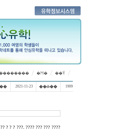
��������
�Ϻ�
��Ÿ
2021-11-23
1909
ۼ���
��ȸ��
?? ? ? ? ???. ???? ??? ??? ????