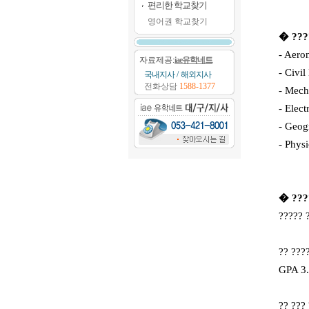
편리한 학교찾기
영어권 학교찾기
� ????
- Aero
자료제공:
iae유학네트
- Civil
국내지사
/
해외지사
전화상담
1588-1377
- Mech
- Elect
- Geog
- Physi
� ????
????? 
?? ???
GPA 3.
?? ???