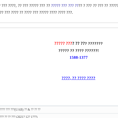
? ??? ????, ?? ??? ????? ??? ??
????? ??? ??? ??
?? ? ??? ?? ??? ?? ????
?? ??? ???? ?? ???? ??? ????? ???? ???? ???.
????? ???
? ?? ??
?
???????
????? ?? ???? ??????!
1588-1377
????, ?? ???? ????
???? ??? ???(UAB) ?? & ?? ?? ??
??? ?? ?? ??? (2021? 12? 1???)