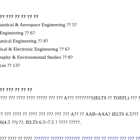
? ??? ?? ?? ?? ??
nautical & Aerospace Engineering ?? 5?
 Engineering ?? 6?
anical Engineering ?? 8?
rical & Electronic Engineering ?? 6?
raphy & Environmental Studies ?? 8?
cas ?? 13?
? ??? ?? ?? ??
???? ??? ???? ???? ????? ??? ??? A??? ????????(IELTS ?? TOEFL) ??? ?
?? ??? ???? ?? ???? ??? ??? ??? ??? A?? ?? AAB~AAA? IELTS 6.5??? ?
0(4.5 ??) ??, IELTS 6.5~7.5 ? ???? ?????.
 ??? ???? ?? ????
??????? ?????? ??????? ????? ??? ?? ????? ??? ??? ?