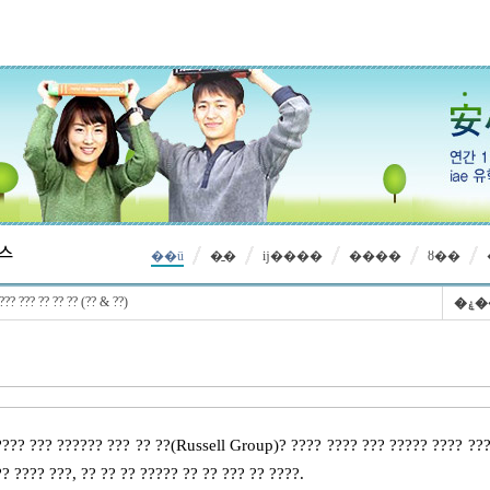
��ü
�̱�
ĳ����
����
ȣ��
??? ??? ?? ?? ?? (?? & ??)
�
???? ??? ?????? ??? ?? ??(Russell Group)? ???? ???? ??? ????? ???? ???
? ???? ???, ?? ?? ?? ????? ?? ?? ??? ?? ????.