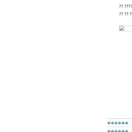
?? ???
?? ?? ?
������
������