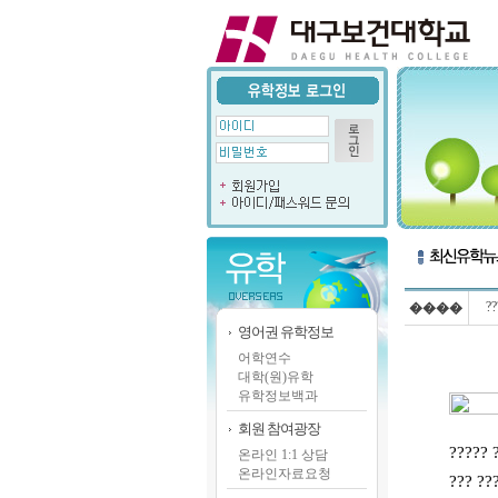
??
����
영어권 유학정보
어학연수
대학(원)유학
유학정보백과
회원 참여광장
????? 
온라인 1:1 상담
온라인자료요청
??? ???