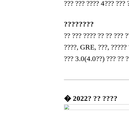
??? ??? ???? 4??? ??? 
????????
?? ??? ???? ?? ?? ??? ?
????, GRE, ???, ????? 
??? 3.0(4.0??) ??? ?? ?
� 2022? ?? ????