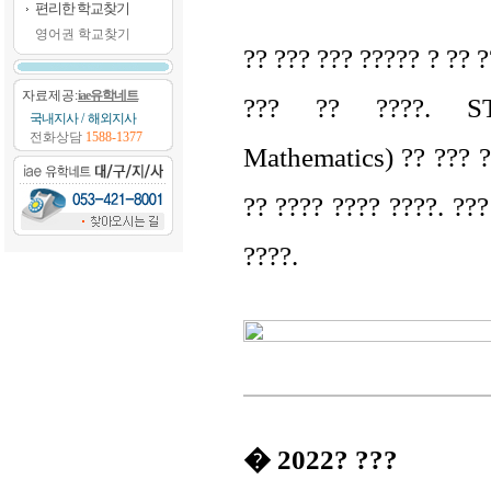
편리한 학교찾기
영어권 학교찾기
?? ??? ??? ????? ? ?? ?
자료제공:
iae유학네트
??? ?? ????. STE
국내지사
/
해외지사
전화상담
1588-1377
Mathematics) ?? ??? ?
?? ???? ???? ????. ??
????.
� 2022? ???