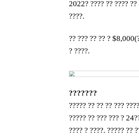
2022? ???? ?? ???? ?? 
????.
?? ??? ?? ?? ? $8,000(
? ????.
???????
????? ?? ?? ?? ??? ????
????? ?? ??? ??? ? 24?
???? ? ????. ????? ?? 