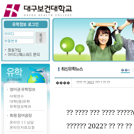
��ü
???? ?? 2022 ??? ? ?? ??
����
영어권 유학정보
어학연수
대학(원)유학
유학정보백과
?? ???? ??? ???? ?????(
회원 참여광장
온라인 1:1 상담
?????? 2022? ?? ?? ?? 
온라인자료요청