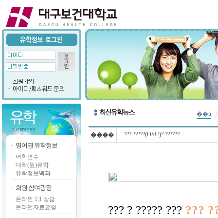
��ü
??? ?????(OSU)? ??????
����
영어권 유학정보
어학연수
대학(원)유학
유학정보백과
회원 참여광장
온라인 1:1 상담
??? ? ????? ???
??? ?
온라인자료요청