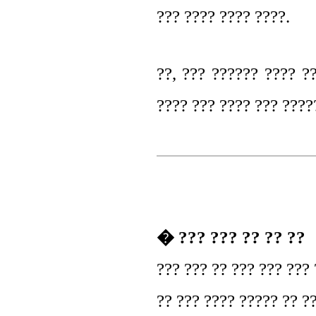
??? ???? ???? ????.
??, ??? ?????? ???? ?
???? ??? ???? ??? ????
� ??? ??? ?? ?? ??
??? ??? ?? ??? ??? ??? 
?? ??? ???? ????? ?? ?