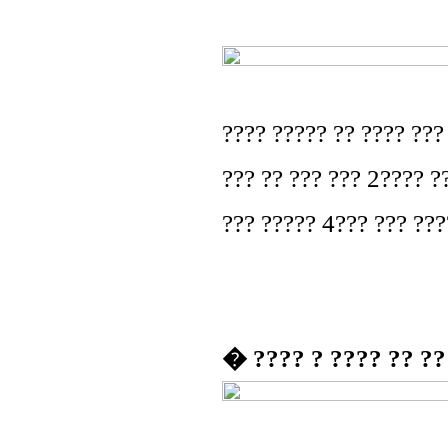
???? ????? ?? ???? ???
??? ?? ??? ??? 2???? ??
??? ????? 4??? ??? ???
� ???? ? ???? ?? ??